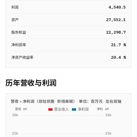
4,540.5
利润
27,552.1
资产
22,298.7
股东权益
21.7 %
净利润率
20.4 %
净资产收益率
历年营收与利润
营收 + 净利润（双柱状图 · 折线串联）· 单位：
百万元
· 左右双轴