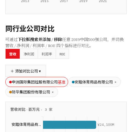
同行业公司对比
可通过
下拉框搜索并添加 / 移除
任意
2019
中国500强公司，并切换
营收 / 净利润 / 利润率 / ROE 四个指标进行对比。
ROE
营收
净利润
利润率
＋ 添加对比公司 ▾
基准
×
申洲国际集团控股有限公司
安踏体育用品有限公司
×
际华集团股份有限公司
营收
对比 ·
百万元
·
3
家