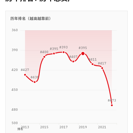
历年排名（越高越靠前）