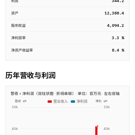
344.2
利润
12,388.4
资产
4,094.2
股东权益
3.3 %
净利润率
8.4 %
净资产收益率
历年营收与利润
营收 + 净利润（双柱状图 · 折线串联）· 单位：
百万元
· 左右双轴