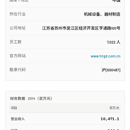
中国
所在行业
机械设备、器材制造
公司地址
江苏省苏州市吴江区经济开发区亨通路100号
员工数
7,022 人
官方网站
www.htgd.com.cn
股票代码
沪[600487]
财务数据 ·
2014
（
百万元
）
项目
百万元
10,471.1
营业收入