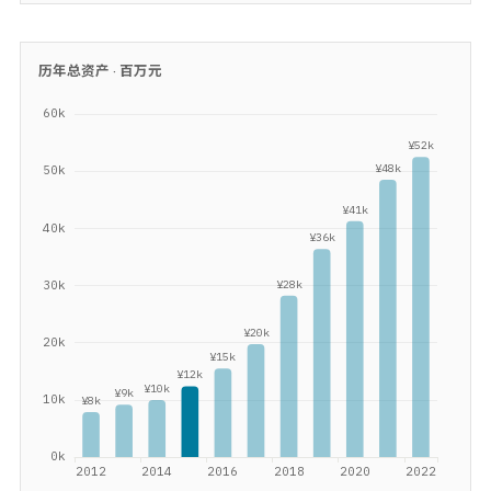
历年总资产 ·
百万元