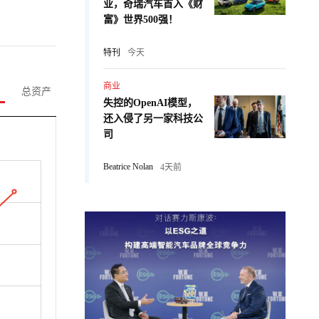
业，奇瑞汽车首入《财
富》世界500强！
特刊
今天
商业
总资产
失控的OpenAI模型，
还入侵了另一家科技公
司
Beatrice Nolan
4天前