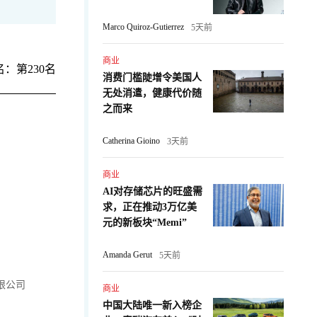
Marco Quiroz-Gutierrez
5天前
商业
：第230名
消费门槛陡增令美国人
无处消遣，健康代价随
之而来
Catherina Gioino
3天前
商业
AI对存储芯片的旺盛需
求，正在推动3万亿美
元的新板块“Memi”
Amanda Gerut
5天前
限公司
商业
中国大陆唯一新入榜企