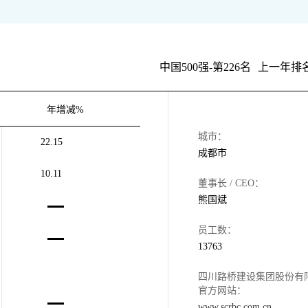
中国500强-第226名
上一年排名
年增减%
城市：
22.15
成都市
10.11
董事长 / CEO：
熊国斌
员工数：
13763
四川路桥建设集团股份有
官方网站：
www.scrbc.com.cn