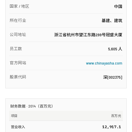
国家 / 地区
中国
所在行业
基建、建筑
公司地址
浙江省杭州市望江东路299号冠盛大厦
员工数
5,605 人
官方网站
www.chinayasha.com
股票代码
深[002375]
财务数据 ·
2014
（
百万元
）
项目
百万元
12,917.1
营业收入