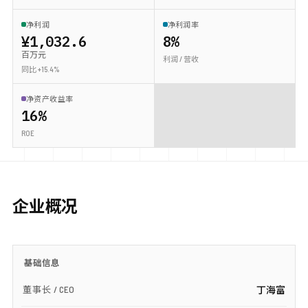
净利润
净利润率
¥1,032.6
8%
百万元
利润 / 营收
同比 +15.4%
净资产收益率
16%
ROE
企业概况
基础信息
董事长 / CEO
丁海富