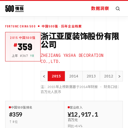
数据洞察
FORTUNE CHINA 500
中国500强
· 历年企业档案
浙江亚厦装饰股份有限
2015
中国500强
公司
359
ZHEJIANG YASHA DECORATION
上年 #
367
↑
8
CO.,LTD.
<
>
2015
2014
2013
2012
注：
2015
年上榜数据基于
2014
年财报 · 财务口径：
百万元人民币
中国500强排名
营业收入
#359
¥12,917.1
百万元
↑ 8 位
同比 +6.4%