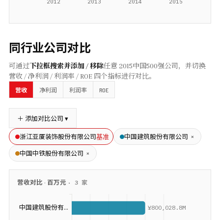
同行业公司对比
可通过
下拉框搜索并添加 / 移除
任意
2015
中国500强公司，并切换
营收 / 净利润 / 利润率 / ROE 四个指标进行对比。
ROE
营收
净利润
利润率
＋ 添加对比公司 ▾
基准
×
浙江亚厦装饰股份有限公司
中国建筑股份有限公司
×
中国中铁股份有限公司
营收
对比 ·
百万元
·
3
家