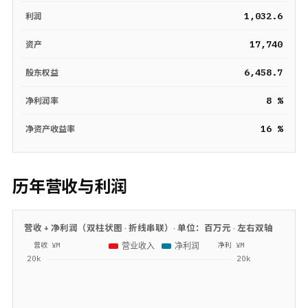
1,032.6
利润
17,740
资产
6,458.7
股东权益
8 %
净利润率
16 %
净资产收益率
历年营收与利润
营收 + 净利润（双柱状图 · 折线串联）· 单位：
百万元
· 左右双轴