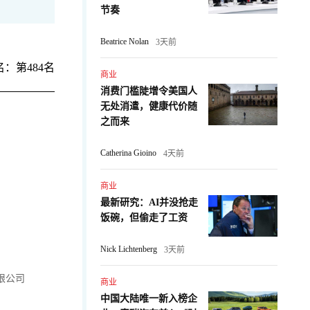
节奏
Beatrice Nolan
3天前
：第484名
商业
消费门槛陡增令美国人
无处消遣，健康代价随
之而来
Catherina Gioino
4天前
商业
最新研究：AI并没抢走
饭碗，但偷走了工资
Nick Lichtenberg
3天前
限公司
商业
中国大陆唯一新入榜企