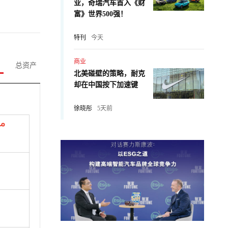
业，奇瑞汽车首入《财
富》世界500强！
特刊
今天
商业
总资产
北美碰壁的策略，耐克
却在中国按下加速键
徐晓彤
5天前