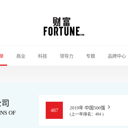
单
商业
科技
领导力
专题
品牌中心
公司
2019年 中国500强
487
NS OF
(上一年排名：484 )