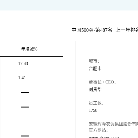
中国500强-第487名
上一年排名
年增减%
城市：
17.43
合肥市
1.41
董事长 / CEO：
刘贵华
员工数：
1758
安徽辉隆农资集团股份有
官方网站：
www.ahamp.com