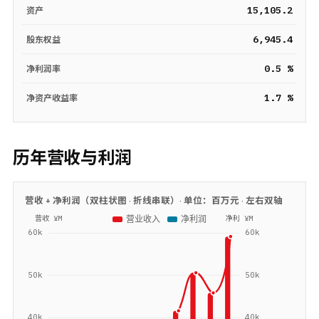
15,105.2
资产
6,945.4
股东权益
0.5 %
净利润率
1.7 %
净资产收益率
历年营收与利润
营收 + 净利润（双柱状图 · 折线串联）· 单位：
百万元
· 左右双轴