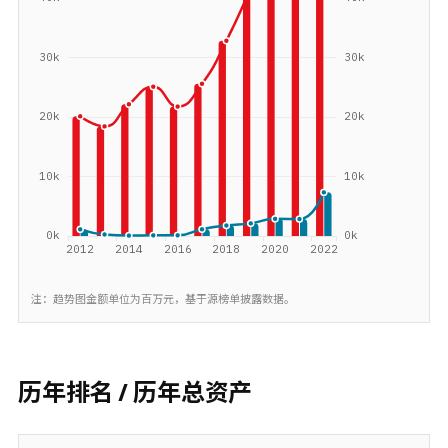
注：趋势图金额单位为百万元，基于源榜单披露数据。
历年排名 / 历年总资产