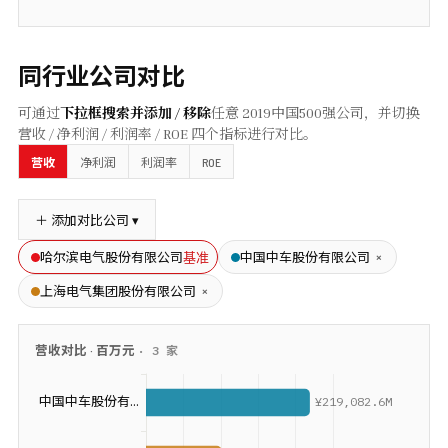
同行业公司对比
可通过
下拉框搜索并添加 / 移除
任意
2019
中国500强公司，并切换
营收 / 净利润 / 利润率 / ROE 四个指标进行对比。
ROE
营收
净利润
利润率
＋ 添加对比公司 ▾
基准
×
哈尔滨电气股份有限公司
中国中车股份有限公司
×
上海电气集团股份有限公司
营收
对比 ·
百万元
·
3
家