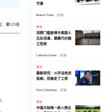
节奏
Beatrice Nolan
3天前
：第123名
商业
消费门槛陡增令美国人
无处消遣，健康代价随
之而来
Catherina Gioino
3天前
商业
最新研究：AI并没抢走
饭碗，但偷走了工资
Nick Lichtenberg
3天前
司
商业
中国大陆唯一新入榜企
m