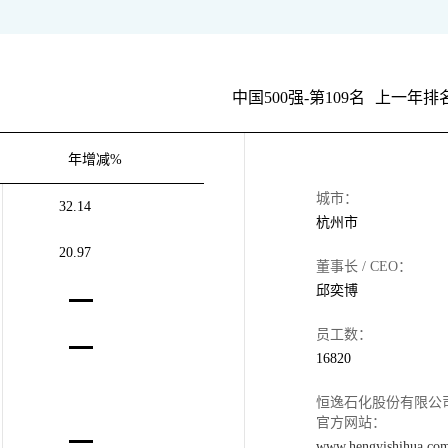
中国500强-第109名
上一年排名
年增减%
城市：
32.14
杭州市
20.97
董事长 / CEO：
邱奕博
员工数：
16820
恒逸石化股份有限公
官方网站：
www.hengyishihua.co