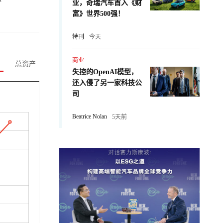
业，奇瑞汽车首入《财
富》世界500强！
特刊
今天
商业
总资产
失控的OpenAI模型，
还入侵了另一家科技公
司
Beatrice Nolan
5天前