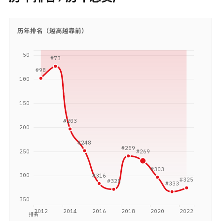
历年排名（越高越靠前）