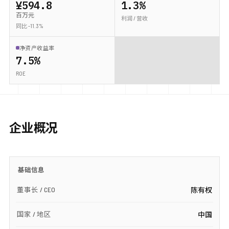
¥594.8
1.3%
百万元
利润 / 营收
同比 -11.3%
净资产收益率
7.5%
ROE
企业概况
基础信息
董事长 / CEO
陈有权
国家 / 地区
中国