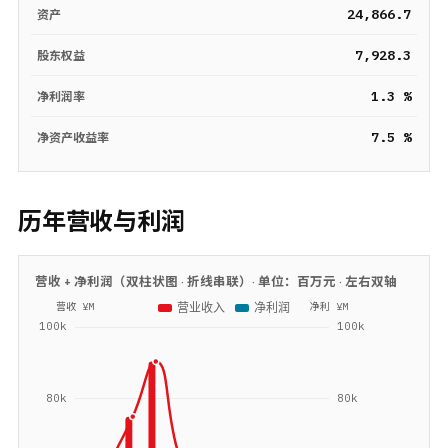
24,866.7
资产
7,928.3
股东权益
1.3 %
净利润率
7.5 %
净资产收益率
历年营收与利润
营收 + 净利润（双柱状图 · 折线串联）· 单位：
百万元
· 左右双轴