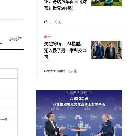
业，奇瑞汽车首入《财
富》世界500强！
特刊
今天
商业
总资产
失控的OpenAI模型，
还入侵了另一家科技公
司
Beatrice Nolan
4天前