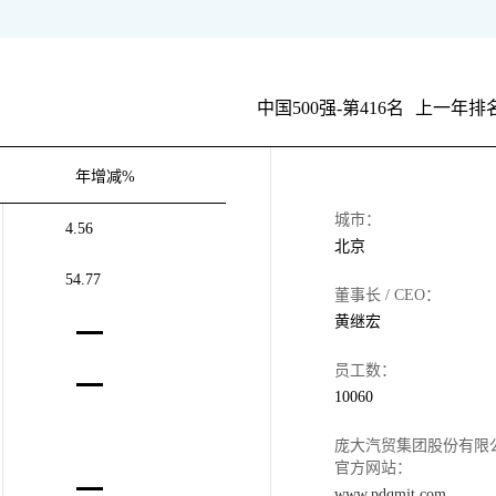
中国500强-第416名
上一年排名
年增减%
城市：
4.56
北京
54.77
董事长 / CEO：
黄继宏
员工数：
10060
庞大汽贸集团股份有限
官方网站：
www.pdqmjt.com