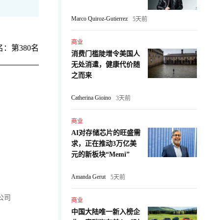
Marco Quiroz-Gutierrez
5天前
商业
：第380名
消费门槛陡增令美国人
无处消遣，健康代价随
之而来
Catherina Gioino
3天前
商业
AI对存储芯片的旺盛需
求，正在推动3万亿美
元的新板块“Memi”
Amanda Gerut
5天前
公司
商业
中国大陆唯一新入榜企