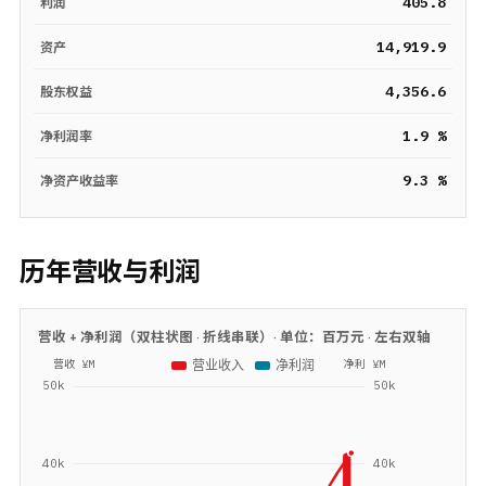
405.8
利润
14,919.9
资产
4,356.6
股东权益
1.9 %
净利润率
9.3 %
净资产收益率
历年营收与利润
营收 + 净利润（双柱状图 · 折线串联）· 单位：
百万元
· 左右双轴