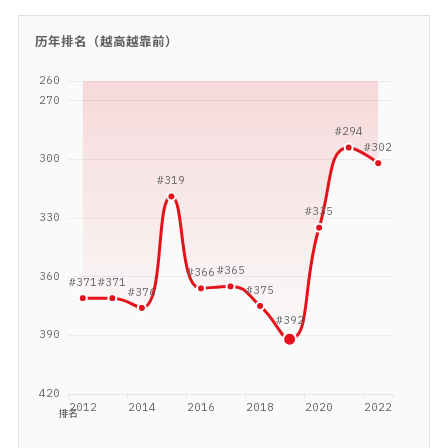
历年排名（越高越靠前）