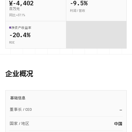
¥-4,402
-9.5%
百万元
利润 / 营收
同比 +37.1%
净资产收益率
-20.4%
ROE
企业概况
基础信息
董事长 / CEO
—
国家 / 地区
中国