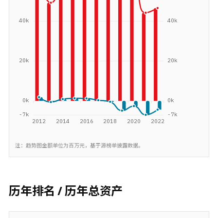
注：趋势图金额单位为百万元，基于源榜单披露数据。
历年排名 / 历年总资产