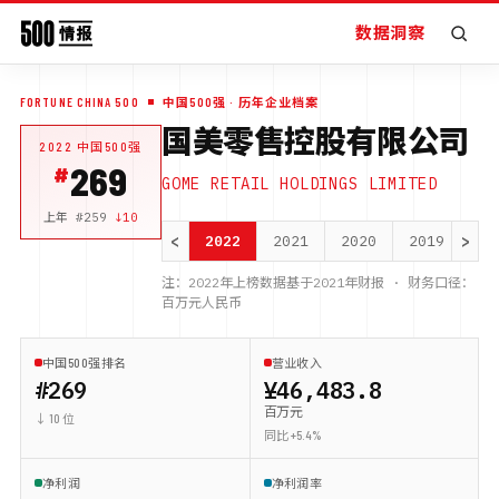
数据洞察
FORTUNE CHINA 500
中国500强
· 历年企业档案
国美零售控股有限公司
2022
中国500强
269
GOME RETAIL HOLDINGS LIMITED
上年 #
259
↓
10
<
>
2022
2021
2020
2019
20
注：
2022
年上榜数据基于
2021
年财报 · 财务口径：
百万元人民币
中国500强排名
营业收入
#269
¥46,483.8
百万元
↓ 10 位
同比 +5.4%
净利润
净利润率