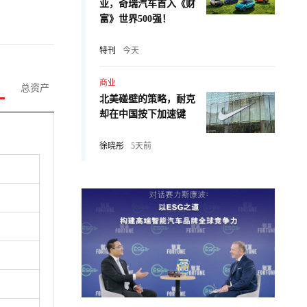
业，奇瑞汽车首入《财
富》世界500强！
特刊
今天
商业
总资产
北美碰壁的策略，耐克
却在中国按下加速键
徐晓彤
5天前