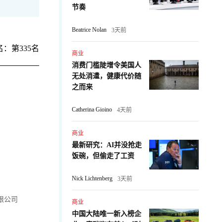
节奏
Beatrice Nolan
3天前
：第335名
商业
消费门槛陡增令美国人
无处消遣，健康代价随
之而来
Catherina Gioino
4天前
商业
最新研究：AI并没抢走
饭碗，但偷走了工资
Nick Lichtenberg
3天前
限公司
商业
中国大陆唯一新入榜企