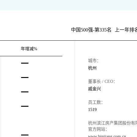
中国500强-第335名
上一年排名
年增减%
城市：
杭州
董事长 / CEO：
戚金兴
员工数：
1519
杭州滨江房产集团股份有
官方网站：
www.binjiang.com.cn