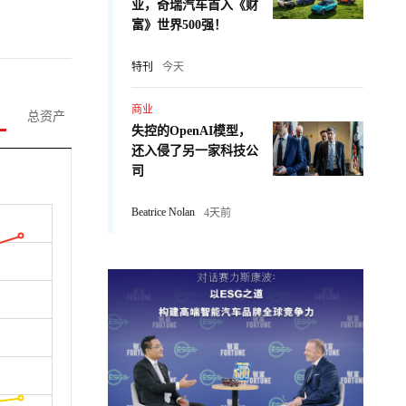
业，奇瑞汽车首入《财
富》世界500强！
特刊
今天
商业
总资产
失控的OpenAI模型，
还入侵了另一家科技公
司
Beatrice Nolan
4天前