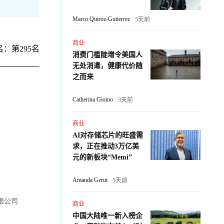
Marco Quiroz-Gutierrez
5天前
商业
：第295名
消费门槛陡增令美国人
无处消遣，健康代价随
之而来
Catherina Gioino
3天前
商业
AI对存储芯片的旺盛需
求，正在推动3万亿美
元的新板块“Memi”
Amanda Gerut
5天前
限公司
商业
中国大陆唯一新入榜企