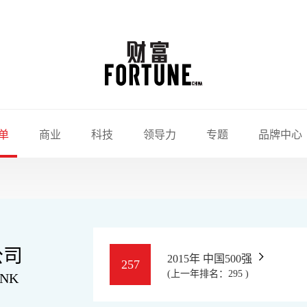
单
商业
科技
领导力
专题
品牌中心
公司
2015年 中国500强
257
(上一年排名：295 )
ANK