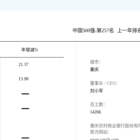
中国500强-第257名
上一年排名
年增减%
城市：
21.37
重庆
13.98
董事长 / CEO：
刘小军
员工数：
14266
重庆农村商业银行股份有
官方网站：
www.cqrcb.com