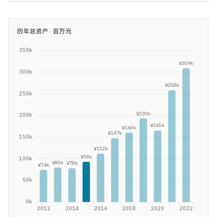
历年总资产 ·
百万元