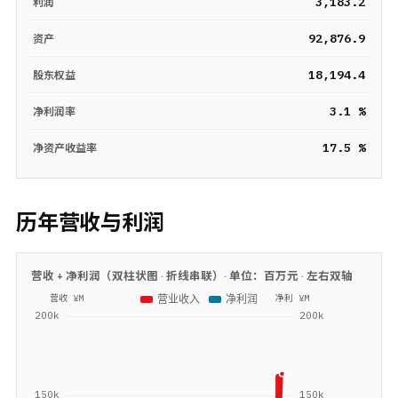
3,183.2
利润
92,876.9
资产
18,194.4
股东权益
3.1 %
净利润率
17.5 %
净资产收益率
历年营收与利润
营收 + 净利润（双柱状图 · 折线串联）· 单位：
百万元
· 左右双轴