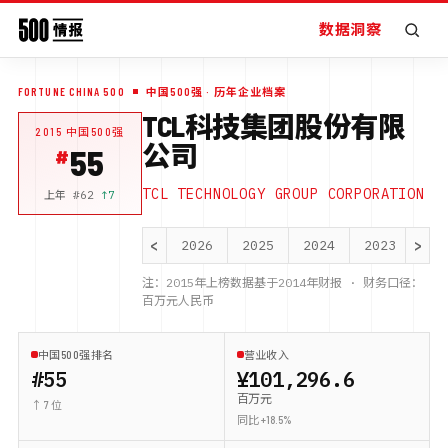
数据洞察
FORTUNE CHINA 500
中国500强
· 历年企业档案
TCL科技集团股份有限
2015
中国500强
公司
55
TCL TECHNOLOGY GROUP CORPORATION
上年 #
62
↑
7
<
>
2026
2025
2024
2023
20
注：
2015
年上榜数据基于
2014
年财报 · 财务口径：
百万元人民币
中国500强排名
营业收入
#55
¥101,296.6
百万元
↑ 7 位
同比 +18.5%