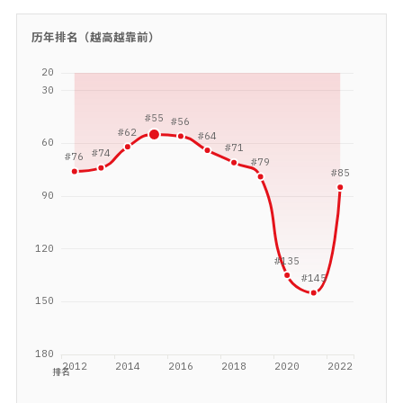
历年排名（越高越靠前）