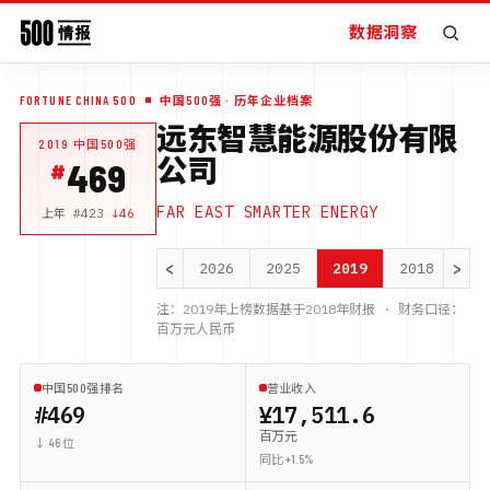
数据洞察
FORTUNE CHINA 500
中国500强
· 历年企业档案
远东智慧能源股份有限
2019
中国500强
公司
469
FAR EAST SMARTER ENERGY
上年 #
423
↓
46
<
>
2026
2025
2019
2018
20
注：
2019
年上榜数据基于
2018
年财报 · 财务口径：
百万元人民币
中国500强排名
营业收入
#469
¥17,511.6
百万元
↓ 46 位
同比 +1.5%