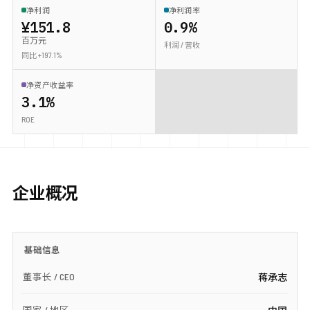
净利润
净利润率
¥151.8
0.9%
百万元
利润 / 营收
同比 +197.1%
净资产收益率
3.1%
ROE
企业概况
基础信息
董事长 / CEO
蒋承志
国家 / 地区