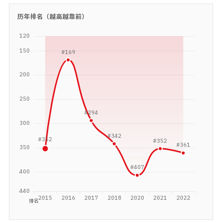
历年排名（越高越靠前）