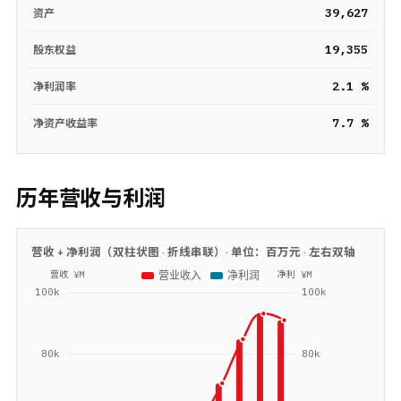
39,627
资产
19,355
股东权益
2.1 %
净利润率
7.7 %
净资产收益率
历年营收与利润
营收 + 净利润（双柱状图 · 折线串联）· 单位：
百万元
· 左右双轴