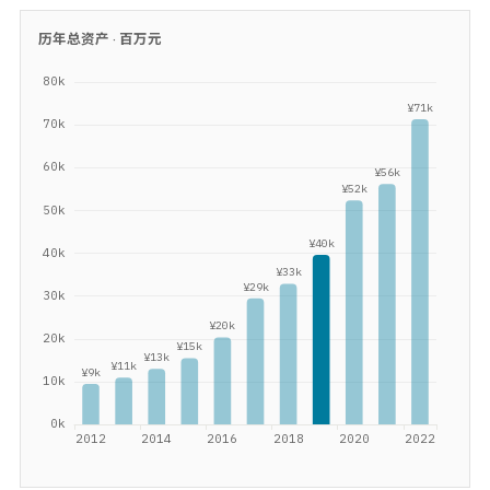
历年总资产 ·
百万元