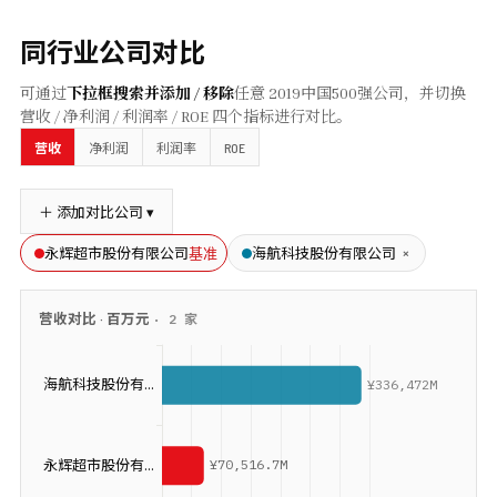
同行业公司对比
可通过
下拉框搜索并添加 / 移除
任意
2019
中国500强公司，并切换
营收 / 净利润 / 利润率 / ROE 四个指标进行对比。
ROE
营收
净利润
利润率
＋ 添加对比公司 ▾
基准
×
永辉超市股份有限公司
海航科技股份有限公司
营收
对比 ·
百万元
·
2
家