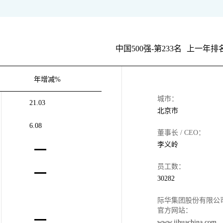
中国500强-第233名
上一年排名
年增减%
城市：
21.03
北京市
6.08
董事长 / CEO：
李义岭
员工数：
30282
际华集团股份有限公
官方网站：
www.jihuachina.com