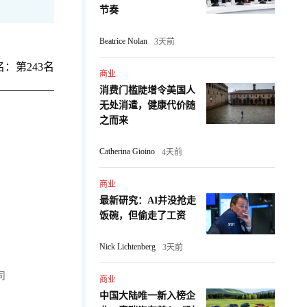
节奏
Beatrice Nolan
3天前
：第243名
商业
消费门槛陡增令美国人
无处消遣，健康代价随
之而来
Catherina Gioino
4天前
商业
最新研究：AI并没抢走
饭碗，但偷走了工资
Nick Lichtenberg
3天前
司
商业
中国大陆唯一新入榜企