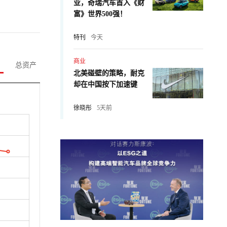
业，奇瑞汽车首入《财
富》世界500强！
特刊
今天
商业
总资产
北美碰壁的策略，耐克
却在中国按下加速键
徐晓彤
5天前