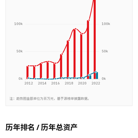
注：趋势图金额单位为百万元，基于源榜单披露数据。
历年排名 / 历年总资产