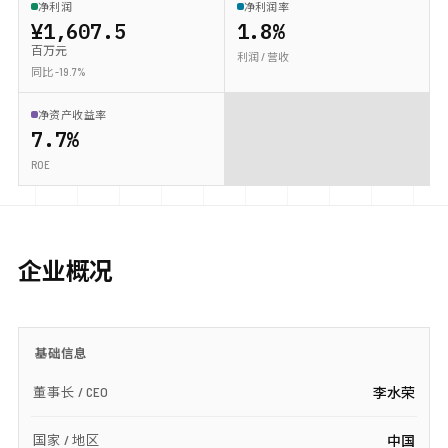
净利润
净利润率
¥1,607.5
1.8%
百万元
利润 / 营收
同比 -19.7%
净资产收益率
7.7%
ROE
企业概况
基础信息
董事长 / CEO
李水荣
国家 / 地区
中国