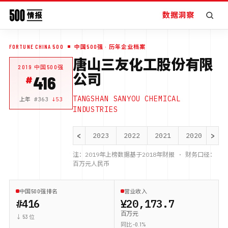
数据洞察
FORTUNE CHINA 500
中国500强
· 历年企业档案
唐山三友化工股份有限
2019
中国500强
公司
416
TANGSHAN SANYOU CHEMICAL
上年 #
363
↓
53
INDUSTRIES
<
>
2023
2022
2021
2020
20
注：
2019
年上榜数据基于
2018
年财报 · 财务口径：
百万元人民币
中国500强排名
营业收入
#416
¥20,173.7
百万元
↓ 53 位
同比 -0.1%