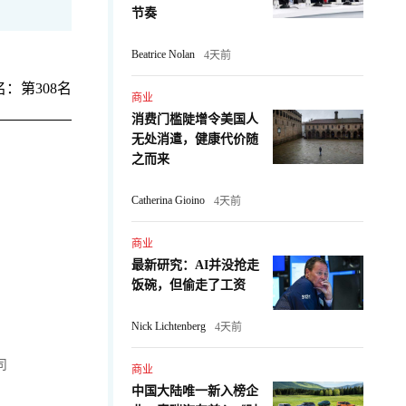
节奏
Beatrice Nolan
4天前
：第308名
商业
消费门槛陡增令美国人
无处消遣，健康代价随
之而来
Catherina Gioino
4天前
商业
最新研究：AI并没抢走
饭碗，但偷走了工资
Nick Lichtenberg
4天前
司
商业
中国大陆唯一新入榜企