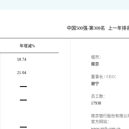
中国500强-第308名
上一年排名
年增减%
城市：
18.74
南京
21.04
董事长 / CEO：
谢宁
员工数：
17938
南京银行股份有限公
官方网站：
www.njcb.com.cn