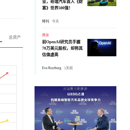
业，奇瑞汽车首入《财
富》世界500强！
特刊
今天
商业
总资产
前OpenAI研究员手握
70万美元股权，却称其
估值虚高
Eva Roytburg
5天前