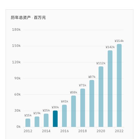
历年总资产 ·
百万元