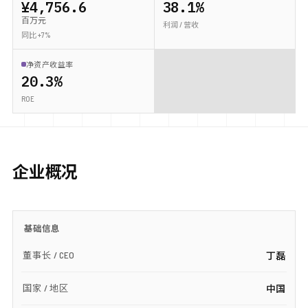
¥4,756.6
38.1%
百万元
利润 / 营收
同比 +7%
净资产收益率
20.3%
ROE
企业概况
基础信息
董事长 / CEO
丁磊
国家 / 地区
中国