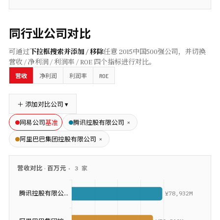
同行业公司对比
可通过
下拉框搜索并添加 / 移除
任意
2015
中国500强公司，并切换
营收 / 净利润 / 利润率 / ROE 四个指标进行对比。
ROE
营收
净利润
利润率
＋ 添加对比公司 ▾
基准
×
网易公司
腾讯控股有限公司
×
阿里巴巴集团控股有限公司
营收
对比 ·
百万元
·
3
家