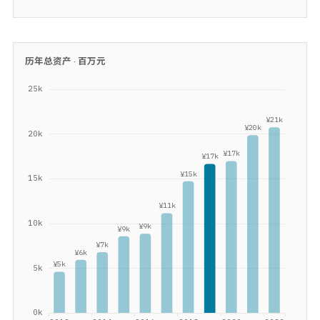
历年总资产 ·
百万元