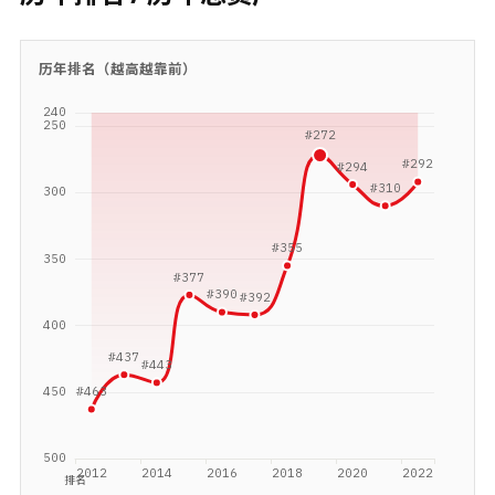
历年排名（越高越靠前）