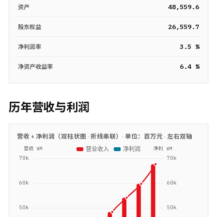
48,559.6
资产
26,559.7
股东权益
3.5 %
净利润率
6.4 %
净资产收益率
历年营收与利润
营收 + 净利润（双柱状图 · 折线串联）· 单位：
百万元
· 左右双轴