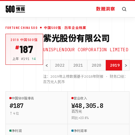
数据洞察
FORTUNE CHINA 500
中国500强
· 历年企业档案
紫光股份有限公司
2019
中国500强
187
UNISPLENDOUR CORPORATION LIMITED
上年 #
191
↑
4
<
>
2022
2021
2020
2019
20
注：
2019
年上榜数据基于
2018
年财报 · 财务口径：
百万元人民币
中国500强排名
营业收入
#187
¥48,305.8
百万元
↑ 4 位
同比 +23.6%
净利润
净利润率