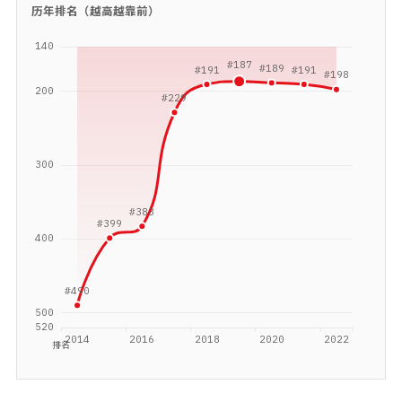
历年排名（越高越靠前）