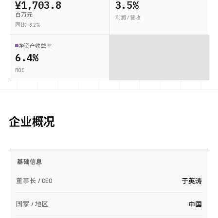
¥1,703.8
3.5%
百万元
利润 / 营收
同比 +8.2%
净资产收益率
6.4%
ROE
企业概况
基础信息
董事长 / CEO
于英涛
国家 / 地区
中国