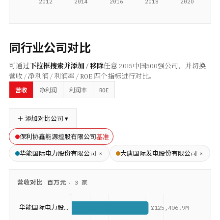
同行业公司对比
可通过
下拉框搜索并添加 / 移除
任意
2015
中国500强公司，并切换
营收 / 净利润 / 利润率 / ROE 四个指标进行对比。
ROE
营收
净利润
利润率
＋ 添加对比公司 ▾
基准
保利协鑫能源控股有限公司
×
×
华能国际电力股份有限公司
大唐国际发电股份有限公司
营收
对比 ·
百万元
·
3
家