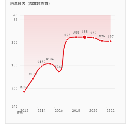
历年排名（越高越靠前）