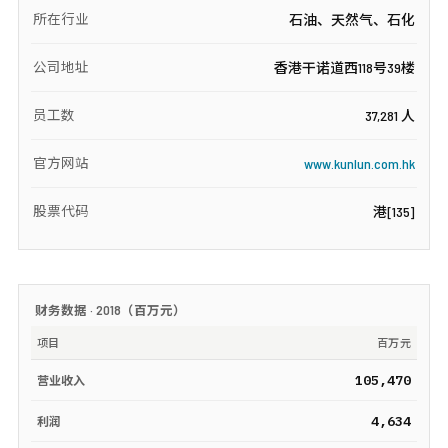
所在行业
石油、天然气、石化
公司地址
香港干诺道西118号39楼
员工数
37,281 人
官方网站
www.kunlun.com.hk
股票代码
港[135]
财务数据 ·
2018
（
百万元
）
项目
百万元
105,470
营业收入
4,634
利润