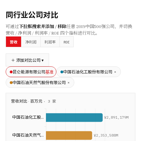
同行业公司对比
可通过
下拉框搜索并添加 / 移除
任意
2019
中国500强公司，并切换
营收 / 净利润 / 利润率 / ROE 四个指标进行对比。
ROE
营收
净利润
利润率
＋ 添加对比公司 ▾
基准
×
昆仑能源有限公司
中国石油化工股份有限公司
×
中国石油天然气股份有限公司
营收
对比 ·
百万元
·
3
家