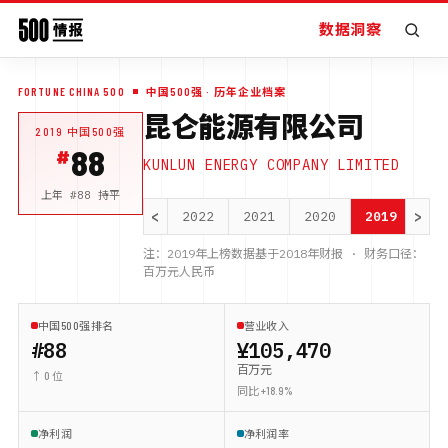
数据洞察
FORTUNE CHINA 500
中国500强
· 历年企业档案
昆仑能源有限公司
2019
中国500强
88
KUNLUN ENERGY COMPANY LIMITED
上年 #
88
持平
<
>
2022
2021
2020
2019
20
注：
2019
年上榜数据基于
2018
年财报 · 财务口径：
百万元人民币
中国500强排名
营业收入
#88
¥105,470
百万元
↑ 0 位
同比 +18.9%
净利润
净利润率