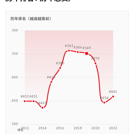
历年排名（越高越靠前）