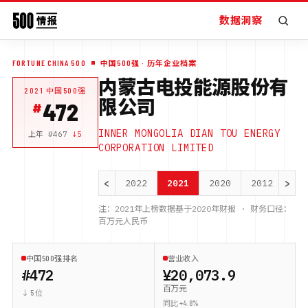
数据洞察
FORTUNE CHINA 500
中国500强
· 历年企业档案
内蒙古电投能源股份有
2021
中国500强
限公司
472
INNER MONGOLIA DIAN TOU ENERGY
上年 #
467
↓
5
CORPORATION LIMITED
<
>
2022
2021
2020
2012
注：
2021
年上榜数据基于
2020
年财报 · 财务口径：
百万元人民币
中国500强排名
营业收入
#472
¥20,073.9
百万元
↓ 5 位
同比 +4.8%