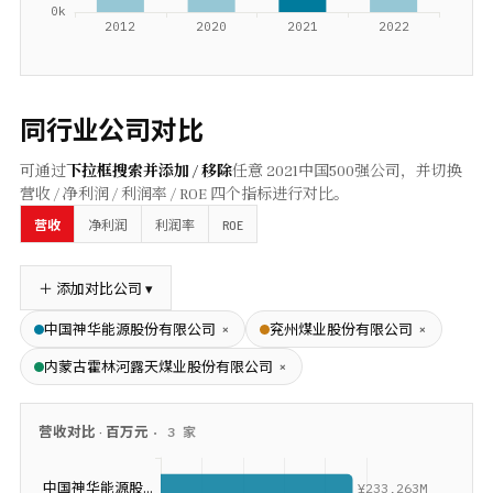
同行业公司对比
可通过
下拉框搜索并添加 / 移除
任意
2021
中国500强公司，并切换
营收 / 净利润 / 利润率 / ROE 四个指标进行对比。
ROE
营收
净利润
利润率
＋ 添加对比公司 ▾
×
×
中国神华能源股份有限公司
兖州煤业股份有限公司
×
内蒙古霍林河露天煤业股份有限公司
营收
对比 ·
百万元
·
3
家