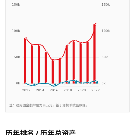
注：趋势图金额单位为百万元，基于源榜单披露数据。
历年排名 / 历年总资产