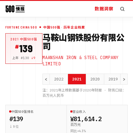
数据洞察
FORTUNE CHINA 500
中国500强
· 历年企业档案
马鞍山钢铁股份有限公
2021
中国500强
司
139
MAANSHAN IRON & STEEL COMPANY
上年 #
130
↓
9
LIMITED
<
>
2022
2021
2020
2019
20
注：
2021
年上榜数据基于
2020
年财报 · 财务口径：
百万元人民币
中国500强排名
营业收入
#139
¥81,614.2
百万元
↓ 9 位
同比 +4.3%