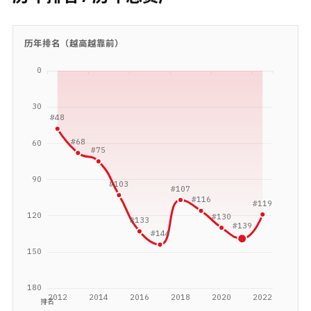
历年排名（越高越靠前）