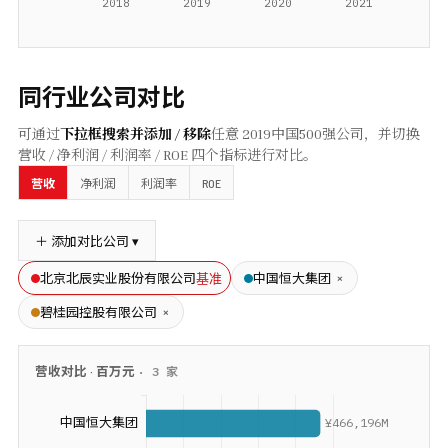
同行业公司对比
可通过
下拉框搜索并添加 / 移除
任意
2019
中国500强公司，并切换
营收 / 净利润 / 利润率 / ROE 四个指标进行对比。
ROE
营收
净利润
利润率
＋ 添加对比公司 ▾
基准
×
北京北辰实业股份有限公司
中国恒大集团
×
碧桂园控股有限公司
营收
对比 ·
百万元
·
3
家