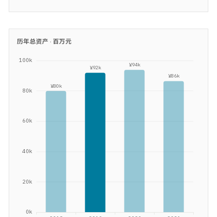
历年总资产 ·
百万元