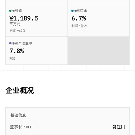
净利润
净利润率
¥1,189.5
6.7%
百万元
利润 / 营收
同比 +4.3%
净资产收益率
7.8%
ROE
企业概况
基础信息
董事长 / CEO
贺江川