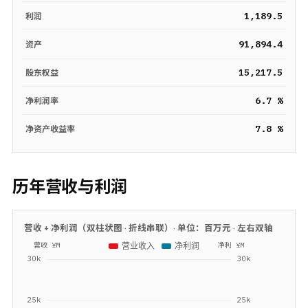
1,189.5
利润
91,894.4
资产
15,217.5
股东权益
6.7 %
净利润率
7.8 %
净资产收益率
历年营收与利润
营收 + 净利润（双柱状图 · 折线串联）· 单位：
百万元
· 左右双轴