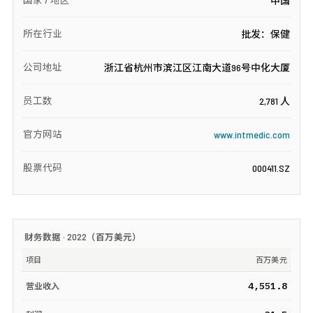
中国
所在行业
批发：保健
公司地址
浙江省杭州市滨江区江南大道96号中化大厦
员工数
2,781 人
官方网站
www.intmedic.com
股票代码
000411.SZ
财务数据 ·
2022
（
百万美元
）
项目
百万美元
4,551.8
营业收入