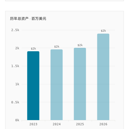
历年总资产 ·
百万美元