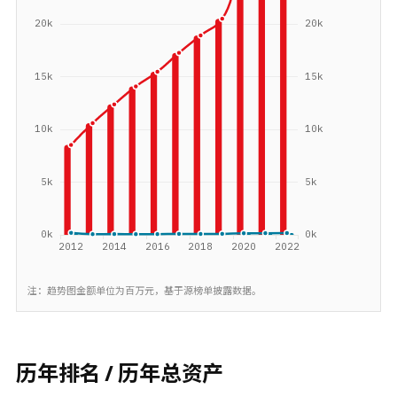
注：趋势图金额单位为百万元，基于源榜单披露数据。
历年排名 / 历年总资产