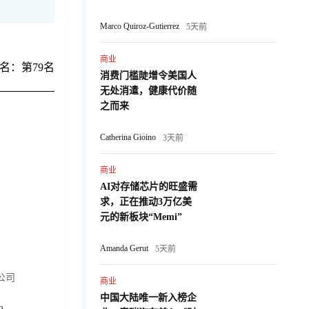
Marco Quiroz-Gutierrez
5天前
商业
名：第79名
消费门槛陡增令美国人
无处消遣，健康代价随
之而来
Catherina Gioino
3天前
商业
AI对存储芯片的旺盛需
求，正在推动3万亿美
元的新板块“Memi”
Amanda Gerut
5天前
公司
商业
中国大陆唯一新入榜企
m