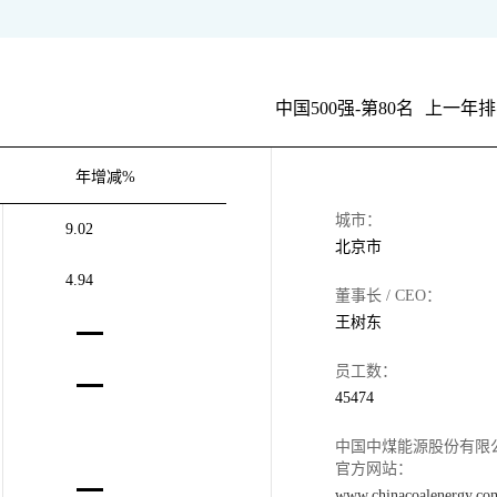
中国500强-第80名
上一年排
年增减%
城市：
9.02
北京市
4.94
董事长 / CEO：
王树东
员工数：
45474
中国中煤能源股份有限
官方网站：
www.chinacoalenergy.co