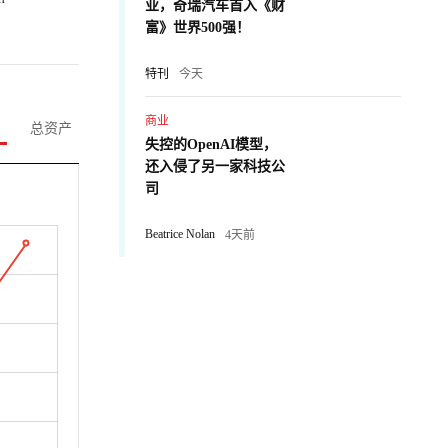
业，奇瑞汽车首入《财
富》世界500强！
特刊
今天
商业
总资产
失控的OpenAI模型，
还入侵了另一家科技公
司
Beatrice Nolan
4天前