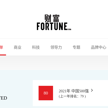
单
商业
科技
领导力
专题
品牌中心
2021年 中国500强
80
(上一年排名：79 )
TED