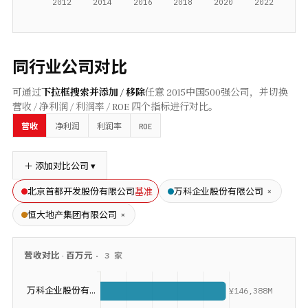
同行业公司对比
可通过
下拉框搜索并添加 / 移除
任意
2015
中国500强公司，并切换
营收 / 净利润 / 利润率 / ROE 四个指标进行对比。
ROE
营收
净利润
利润率
＋ 添加对比公司 ▾
基准
×
北京首都开发股份有限公司
万科企业股份有限公司
×
恒大地产集团有限公司
营收
对比 ·
百万元
·
3
家