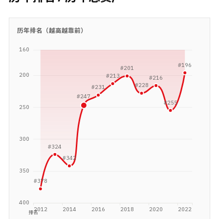
历年排名（越高越靠前）