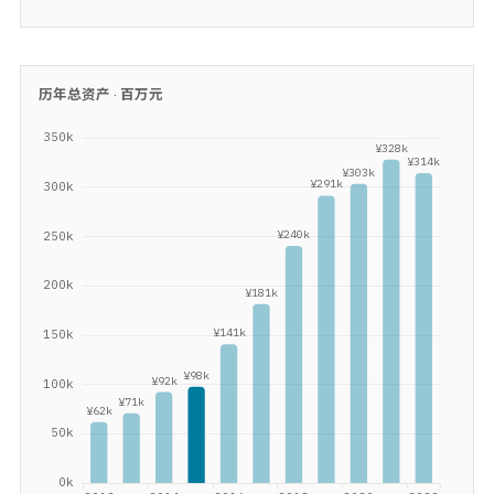
历年总资产 ·
百万元