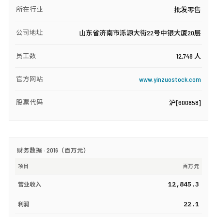
所在行业
批发零售
公司地址
山东省济南市泺源大街22号中银大厦20层
员工数
12,748 人
官方网站
www.yinzuostock.com
股票代码
沪[600858]
财务数据 ·
2016
（
百万元
）
项目
百万元
12,845.3
营业收入
22.1
利润