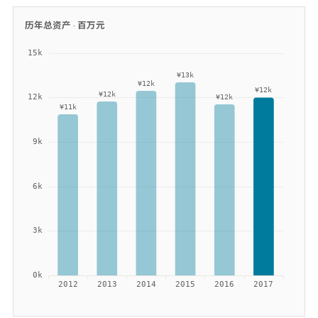
历年总资产 ·
百万元