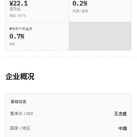
¥22.1
0.2%
百万元
利润 / 营收
同比 -78.7%
净资产收益率
0.7%
ROE
企业概况
基础信息
董事长 / CEO
王志盛
国家 / 地区
中国