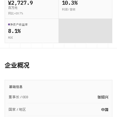
¥2,727.9
10.3%
百万元
利润 / 营收
同比 +20.7%
净资产收益率
8.1%
ROE
企业概况
基础信息
董事长 / CEO
张招兴
国家 / 地区
中国