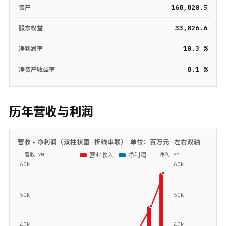
168,820.5
资产
33,826.6
股东权益
10.3 %
净利润率
8.1 %
净资产收益率
历年营收与利润
营收 + 净利润（双柱状图 · 折线串联）· 单位：
百万元
· 左右双轴