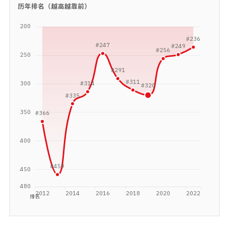
历年排名（越高越靠前）