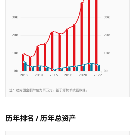
注：趋势图金额单位为百万元，基于源榜单披露数据。
历年排名 / 历年总资产