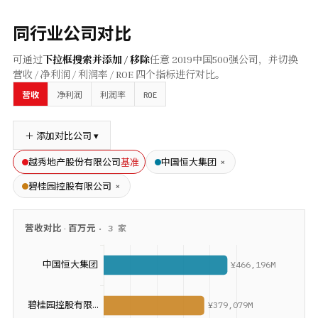
同行业公司对比
可通过
下拉框搜索并添加 / 移除
任意
2019
中国500强公司，并切换
营收 / 净利润 / 利润率 / ROE 四个指标进行对比。
ROE
营收
净利润
利润率
＋ 添加对比公司 ▾
基准
×
越秀地产股份有限公司
中国恒大集团
×
碧桂园控股有限公司
营收
对比 ·
百万元
·
3
家