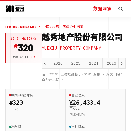
数据洞察
FORTUNE CHINA 500
中国500强
· 历年企业档案
越秀地产股份有限公司
2019
中国500强
320
YUEXIU PROPERTY COMPANY
上年 #
311
↓
9
<
>
2026
2025
2024
2023
20
注：
2019
年上榜数据基于
2018
年财报 · 财务口径：
百万元人民币
中国500强排名
营业收入
#320
¥26,433.4
百万元
↓ 9 位
同比 +11.1%
净利润
净利润率