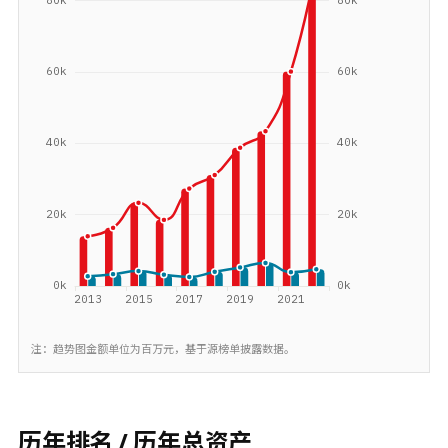
注：趋势图金额单位为百万元，基于源榜单披露数据。
历年排名 / 历年总资产