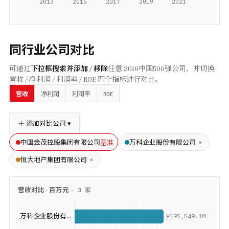
同行业公司对比
可通过
下拉框搜索并添加 / 移除
任意
2016
中国500强公司，并切换
营收 / 净利润 / 利润率 / ROE 四个指标进行对比。
ROE
营收
净利润
利润率
＋ 添加对比公司 ▾
基准
×
中国金茂控股集团有限公司
万科企业股份有限公司
×
恒大地产集团有限公司
营收
对比 ·
百万元
·
3
家