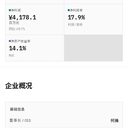
净利润
净利润率
¥4,178.1
17.9%
百万元
利润 / 营收
同比 +25.7%
净资产收益率
14.1%
ROE
企业概况
基础信息
董事长 / CEO
何操