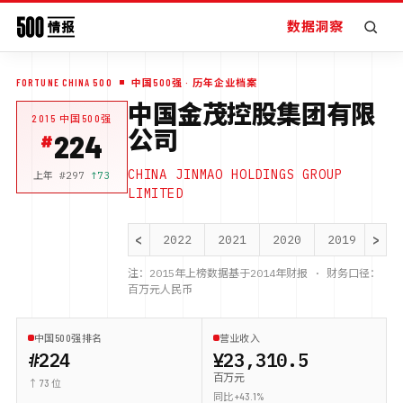
数据洞察
FORTUNE CHINA 500
中国500强
· 历年企业档案
中国金茂控股集团有限
2015
中国500强
公司
224
CHINA JINMAO HOLDINGS GROUP
上年 #
297
↑
73
LIMITED
<
>
2022
2021
2020
2019
20
注：
2015
年上榜数据基于
2014
年财报 · 财务口径：
百万元人民币
中国500强排名
营业收入
#224
¥23,310.5
百万元
↑ 73 位
同比 +43.1%