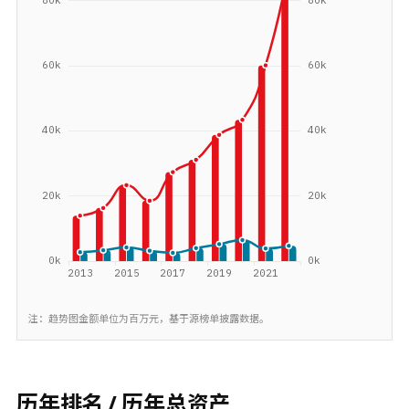
注：趋势图金额单位为百万元，基于源榜单披露数据。
历年排名 / 历年总资产