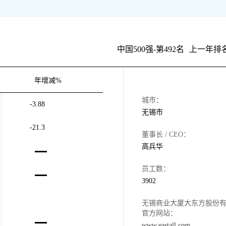
中国500强-第492名
上一年排名
年增减%
城市：
-3.88
无锡市
-21.3
董事长 / CEO：
高兵华
员工数：
3902
无锡商业大厦大东方股份
官方网站：
www.eastall.com