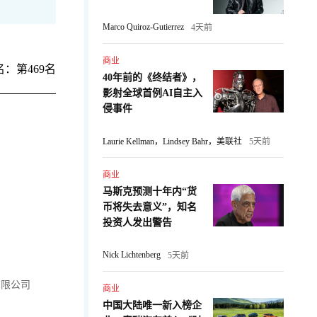
Marco Quiroz-Gutierrez
4天前
商业
：第469名
40年前的《终结者》，
影射全球首例AI自主入
侵事件
Laurie Kellman，Lindsey Bahr，美联社
5天前
商业
马斯克预测十年内“货
币将失去意义”，知名
投资人发出警告
Nick Lichtenberg
5天前
有限公司
商业
中国大陆唯一新入榜企