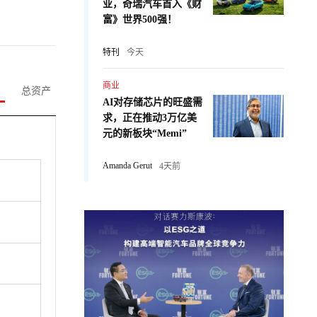
业，奇瑞汽车首入《财
富》世界500强！
特刊
今天
商业
总资产
AI对存储芯片的旺盛需
求，正在推动3万亿美
元的新板块“Memi”
Amanda Gerut
4天前