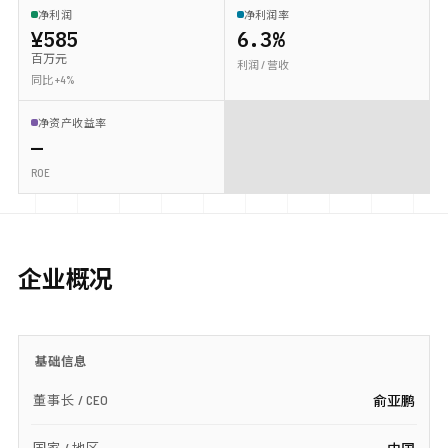
净利润
净利润率
¥585
6.3%
百万元
利润 / 营收
同比 +4%
净资产收益率
—
ROE
企业概况
基础信息
董事长 / CEO
俞亚鹏
国家 / 地区