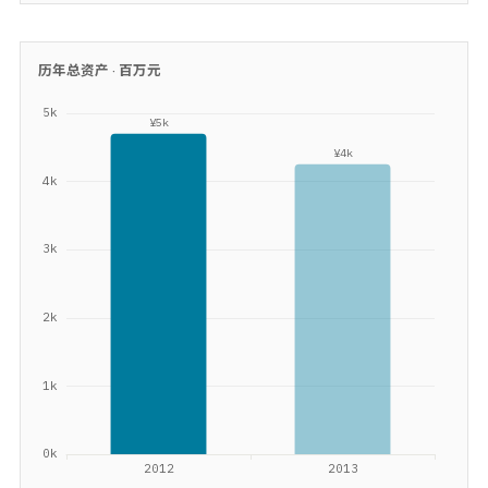
历年总资产 ·
百万元