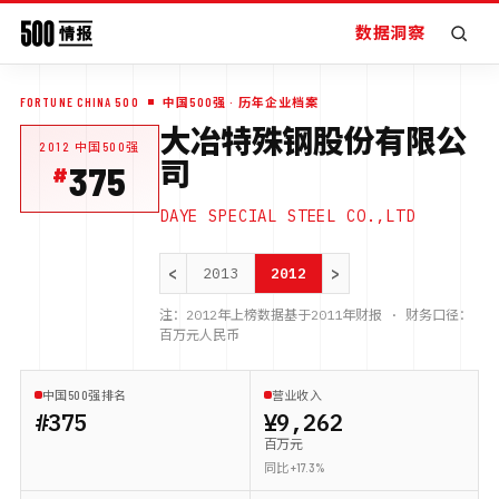
数据洞察
FORTUNE CHINA 500
中国500强
· 历年企业档案
大冶特殊钢股份有限公
2012
中国500强
司
375
DAYE SPECIAL STEEL CO.,LTD
<
>
2013
2012
注：
2012
年上榜数据基于
2011
年财报 · 财务口径：
百万元人民币
中国500强排名
营业收入
#375
¥9,262
百万元
同比 +17.3%