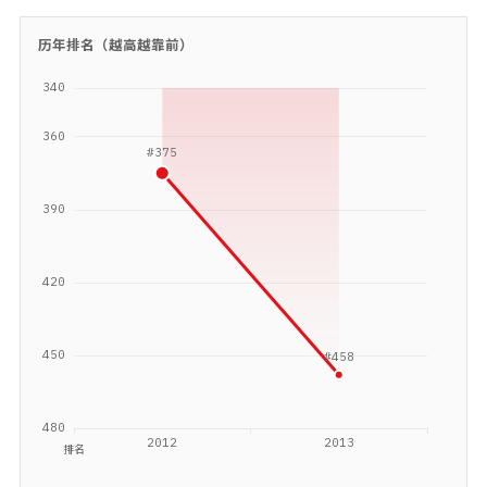
历年排名（越高越靠前）