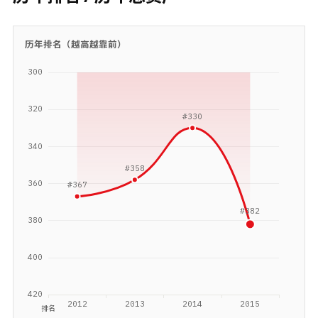
历年排名（越高越靠前）