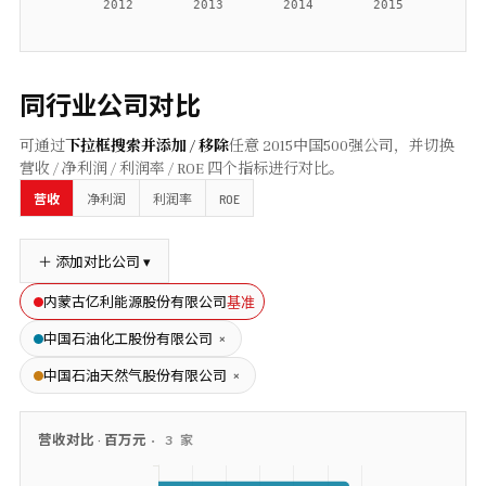
同行业公司对比
可通过
下拉框搜索并添加 / 移除
任意
2015
中国500强公司，并切换
营收 / 净利润 / 利润率 / ROE 四个指标进行对比。
ROE
营收
净利润
利润率
＋ 添加对比公司 ▾
基准
内蒙古亿利能源股份有限公司
×
中国石油化工股份有限公司
×
中国石油天然气股份有限公司
营收
对比 ·
百万元
·
3
家