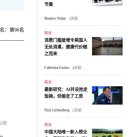
节奏
Beatrice Nolan
3天前
名：第96名
商业
消费门槛陡增令美国人
无处消遣，健康代价随
之而来
Catherina Gioino
4天前
商业
最新研究：AI并没抢走
饭碗，但偷走了工资
Nick Lichtenberg
3天前
公司
商业
中国大陆唯一新入榜企
om