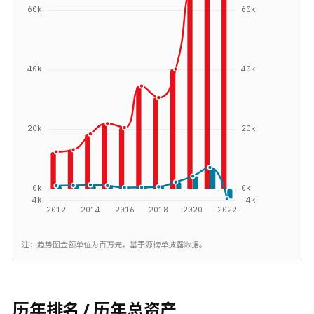
注：趋势图金额单位为百万元，基于源榜单披露数据。
历年排名 / 历年总资产