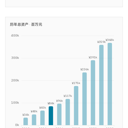
历年总资产 ·
百万元