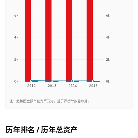
注：趋势图金额单位为百万元，基于源榜单披露数据。
历年排名 / 历年总资产