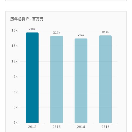
历年总资产 ·
百万元