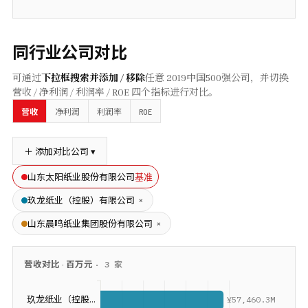
同行业公司对比
可通过
下拉框搜索并添加 / 移除
任意
2019
中国500强公司，并切换
营收 / 净利润 / 利润率 / ROE 四个指标进行对比。
ROE
营收
净利润
利润率
＋ 添加对比公司 ▾
基准
山东太阳纸业股份有限公司
×
玖龙纸业（控股）有限公司
×
山东晨鸣纸业集团股份有限公司
营收
对比 ·
百万元
·
3
家