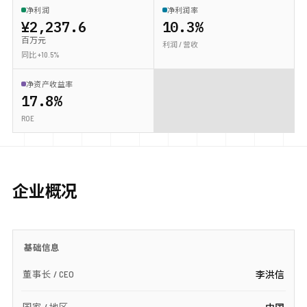
净利润
净利润率
¥2,237.6
10.3%
百万元
利润 / 营收
同比 +10.5%
净资产收益率
17.8%
ROE
企业概况
基础信息
董事长 / CEO
李洪信
国家 / 地区