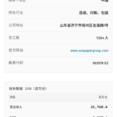
中国
所在行业
造纸、印刷、包装
公司地址
山东省济宁市兖州区友谊路1号
员工数
7,554 人
官方网站
www.sunpapergroup.com
股票代码
002078.SZ
财务数据 ·
2018
（
百万元
）
项目
百万元
21,768.4
营业收入