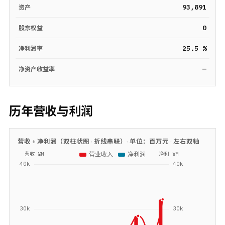
93,891
资产
0
股东权益
25.5 %
净利润率
—
净资产收益率
历年营收与利润
营收 + 净利润（双柱状图 · 折线串联）· 单位：
百万元
· 左右双轴