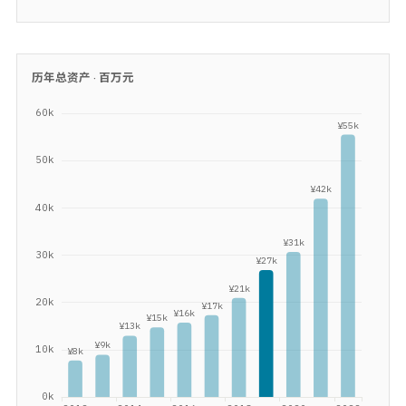
历年总资产 ·
百万元