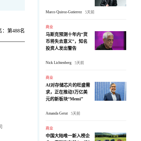
Marco Quiroz-Gutierrez
5天前
商业
：第488名
马斯克预测十年内“货
币将失去意义”，知名
投资人发出警告
Nick Lichtenberg
5天前
商业
AI对存储芯片的旺盛需
求，正在推动3万亿美
元的新板块“Memi”
Amanda Gerut
5天前
司
商业
中国大陆唯一新入榜企