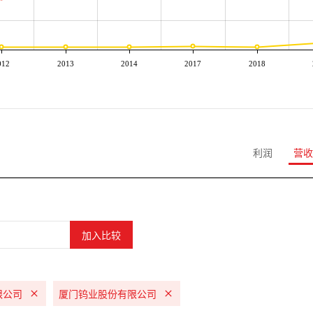
012
2013
2014
2017
2018
利润
营收
限公司
厦门钨业股份有限公司