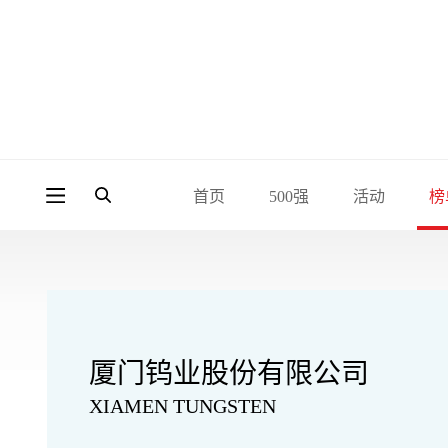
首页
500强
活动
榜
厦门钨业股份有限公司
XIAMEN TUNGSTEN