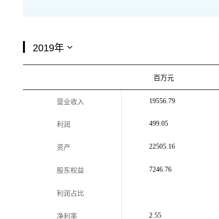
百万元
19556.79
营业收入
499.05
利润
22505.16
资产
7246.76
股东权益
利润占比
2.55
净利率