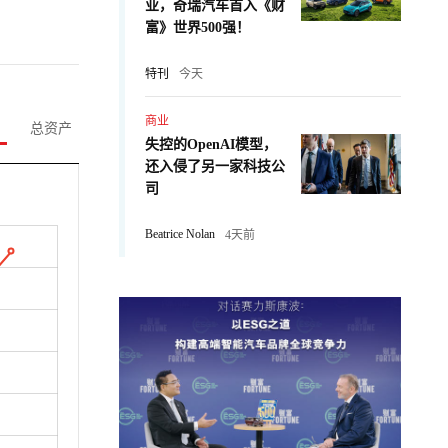
业，奇瑞汽车首入《财
富》世界500强！
特刊
今天
商业
总资产
失控的OpenAI模型，
还入侵了另一家科技公
司
Beatrice Nolan
4天前